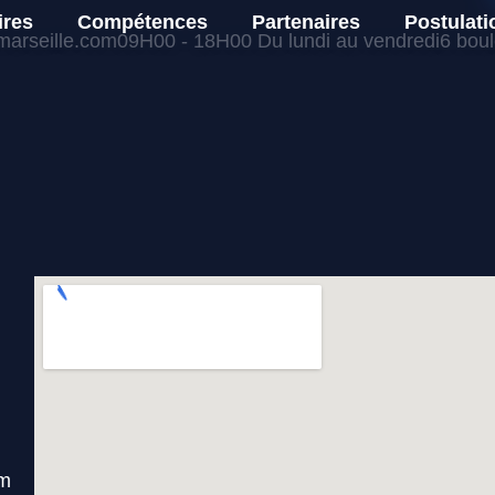
ires
Compétences
Partenaires
Postulati
arseille.com
09H00 - 18H00 Du lundi au vendredi
6 bou
om